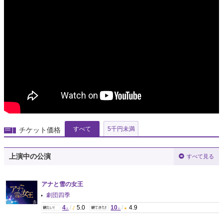
すべて
5千円未満
チケット価格
上演中の公演
すべて見る
アナと雪の女王
劇団四季
4
/
5.0
10
/
4.9
人
人