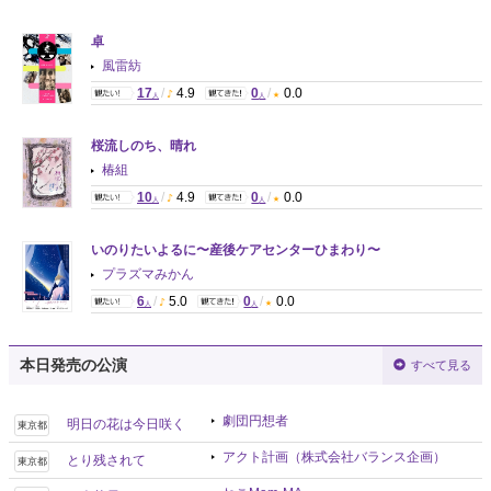
卓
風雷紡
17
/
4.9
0
/
0.0
人
人
桜流しのち、晴れ
椿組
10
/
4.9
0
/
0.0
人
人
いのりたいよるに〜産後ケアセンターひまわり〜
プラズマみかん
6
/
5.0
0
/
0.0
人
人
本日発売の公演
すべて見る
劇団円想者
明日の花は今日咲く
東京都
アクト計画（株式会社バランス企画）
とり残されて
東京都