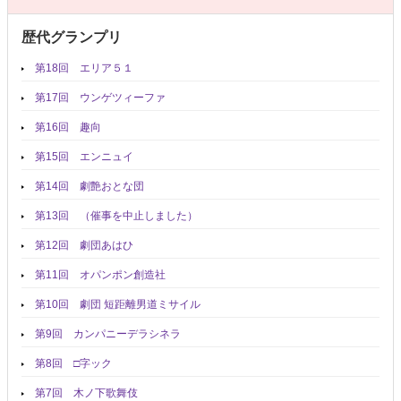
歴代グランプリ
第18回 エリア５１
第17回 ウンゲツィーファ
第16回 趣向
第15回 エンニュイ
第14回 劇艶おとな団
第13回 （催事を中止しました）
第12回 劇団あはひ
第11回 オパンポン創造社
第10回 劇団 短距離男道ミサイル
第9回 カンパニーデラシネラ
第8回 □字ック
第7回 木ノ下歌舞伎