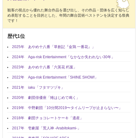
観客の視点から優れた舞台作品を選び出し、その作品・団体を広く知らし
め表彰することを目的とした、年間の舞台芸術ベストテンを決定する祭典
です！
歴代1位
2025年 あやめ十八番「草創記『金鶏 一番花』」
2024年 Aga-risk Entertainment「なかなか失われない30年」
2023年 あやめ十八番「六英花 朽葉」
2022年 Aga-risk Entertainment「SHINE SHOW!」
2021年 iaku「フタマツヅキ」
2020年 劇団俳優座「雉はじめて鳴く」
2019年 中野劇団「10分間2019〜タイムリープが止まらない〜」
2018年 劇団チョコレートケーキ「遺産」
2017年 壱劇屋「荒人神 -Arabitokami-」