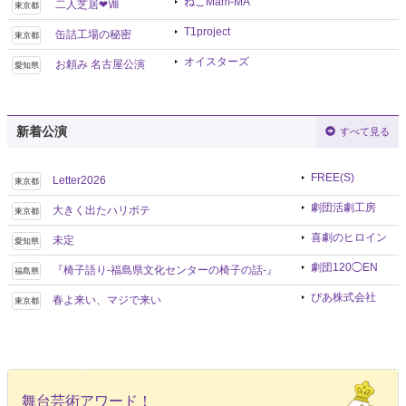
ねこMam-MA
二人芝居❤Ⅷ
東京都
T1project
缶詰工場の秘密
東京都
オイスターズ
お頼み 名古屋公演
愛知県
新着公演
すべて見る
FREE(S)
Letter2026
東京都
劇団活劇工房
大きく出たハリボテ
東京都
喜劇のヒロイン
未定
愛知県
劇団120◯EN
『椅子語り-福島県文化センターの椅子の話-』
福島県
ぴあ株式会社
春よ来い、マジで来い
東京都
舞台芸術アワード！