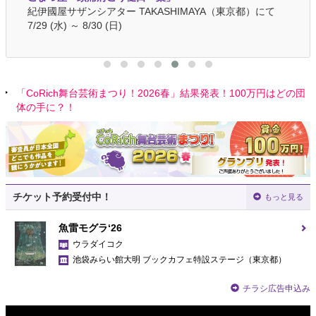
紀伊國屋サザンシアター TAKASHIMAYA（東京都）にて
新宿
7/29 (水) ～ 8/30 (日)
「CoRich舞台芸術まつり！2026春」結果発表！100万円はどの団
体の手に？！
チケット予約受付中！
もっと見る
魚雷モグラ‘26
ウラダイコク
池袋みらい館大明 ブックカフェ特設ステージ
（東京都）
チラシ広告申込み