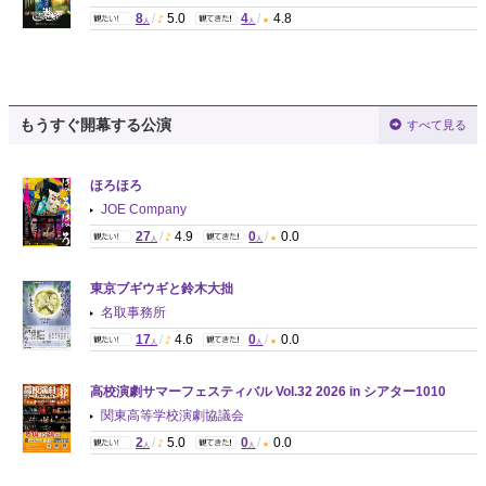
8
/
5.0
4
/
4.8
人
人
もうすぐ開幕する公演
すべて見る
ほろほろ
JOE Company
27
/
4.9
0
/
0.0
人
人
東京ブギウギと鈴木大拙
名取事務所
17
/
4.6
0
/
0.0
人
人
高校演劇サマーフェスティバル Vol.32 2026 in シアター1010
関東高等学校演劇協議会
2
/
5.0
0
/
0.0
人
人