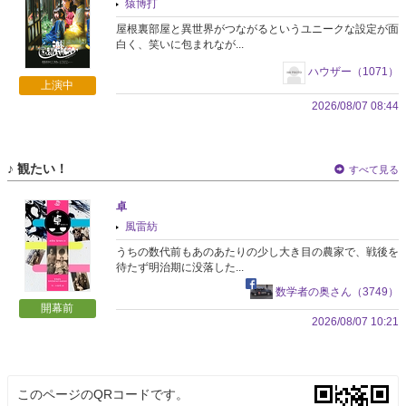
猿博打
屋根裏部屋と異世界がつながるというユニークな設定が面
白く、笑いに包まれなが...
ハウザー（1071）
上演中
2026/08/07 08:44
♪ 観たい！
すべて見る
卓
風雷紡
うちの数代前もあのあたりの少し大き目の農家で、戦後を
待たず明治期に没落した...
数学者の奥さん（3749）
開幕前
2026/08/07 10:21
このページのQRコードです。