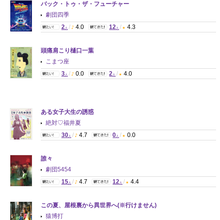
バック・トゥ・ザ・フューチャー
劇団四季
2
/
4.0
12
/
4.3
人
人
頭痛肩こり樋口一葉
こまつ座
3
/
0.0
2
/
4.0
人
人
ある女子大生の誘惑
絶対♡福井夏
30
/
4.7
0
/
0.0
人
人
誰々
劇団5454
15
/
4.7
12
/
4.4
人
人
この夏、屋根裏から異世界へ(※行けません)
猿博打