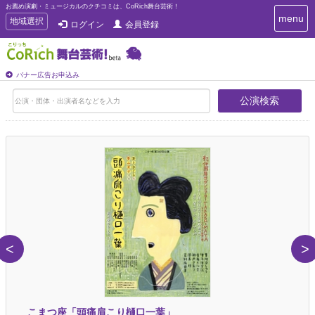
お薦め演劇・ミュージカルのクチコミは、CoRich舞台芸術！
T
menu
T
地域選択
ログイン
会員登録
o
o
g
g
g
g
l
l
バナー広告お申込み
e
e
n
公演検索
n
a
a
v
i
v
g
i
a
g
t
a
i
t
o
n
i
o
n
<
>
」
こまつ座「頭痛肩こり樋口一葉」
JA