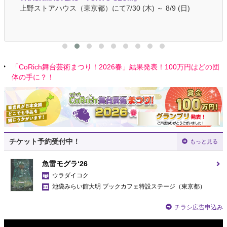
11
上野ストアハウス（東京都）にて7/30 (木) ～ 8/9 (日)
シア
「CoRich舞台芸術まつり！2026春」結果発表！100万円はどの団
体の手に？！
チケット予約受付中！
もっと見る
魚雷モグラ‘26
ウラダイコク
池袋みらい館大明 ブックカフェ特設ステージ
（東京都）
チラシ広告申込み