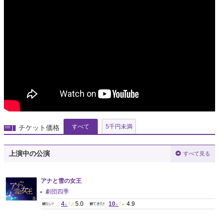
すべて
5千円未満
チケット価格
上演中の公演
すべて見る
アナと雪の女王
劇団四季
4
/
5.0
10
/
4.9
人
人