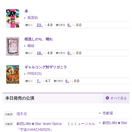
卓
風雷紡
23
/
4.9
0
/
0.0
人
人
桜流しのち、晴れ
椿組
10
/
4.9
0
/
0.0
人
人
ギャルコング対ザリガニラ
FREE(S)
7
/
4.7
0
/
0.0
人
人
本日発売の公演
すべて見る
壱劇屋
理不尽
大阪府
劇団Little★Star
劇団Little★Star -team Spica- ミニミュージカル
大阪府
『宇宙のHACHI2026』