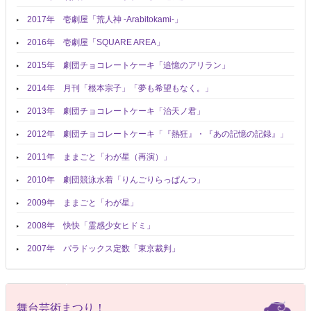
2017年 壱劇屋「荒人神 -Arabitokami-」
2016年 壱劇屋「SQUARE AREA」
2015年 劇団チョコレートケーキ「追憶のアリラン」
2014年 月刊「根本宗子」「夢も希望もなく。」
2013年 劇団チョコレートケーキ「治天ノ君」
2012年 劇団チョコレートケーキ「『熱狂』・『あの記憶の記録』」
2011年 ままごと「わが星（再演）」
2010年 劇団競泳水着「りんごりらっぱんつ」
2009年 ままごと「わが星」
2008年 快快「霊感少女ヒドミ」
2007年 パラドックス定数「東京裁判」
舞台芸術まつり！