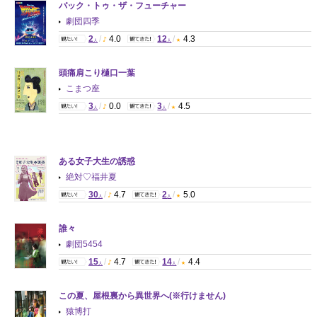
バック・トゥ・ザ・フューチャー
劇団四季
2
/
4.0
12
/
4.3
人
人
頭痛肩こり樋口一葉
こまつ座
3
/
0.0
3
/
4.5
人
人
ある女子大生の誘惑
絶対♡福井夏
30
/
4.7
2
/
5.0
人
人
誰々
劇団5454
15
/
4.7
14
/
4.4
人
人
この夏、屋根裏から異世界へ(※行けません)
猿博打