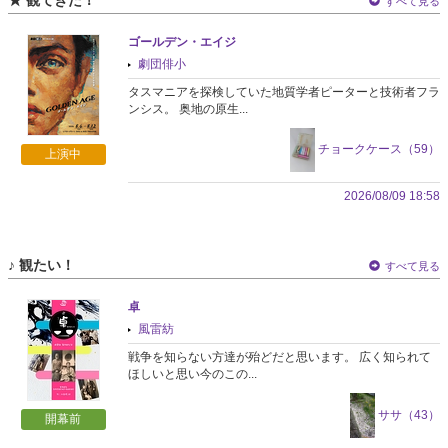
すべて見る
ゴールデン・エイジ
劇団俳小
タスマニアを探検していた地質学者ピーターと技術者フラ
ンシス。 奥地の原生...
チョークケース（59）
上演中
2026/08/09 18:58
♪ 観たい！
すべて見る
卓
風雷紡
戦争を知らない方達が殆どだと思います。 広く知られて
ほしいと思い今のこの...
ササ（43）
開幕前