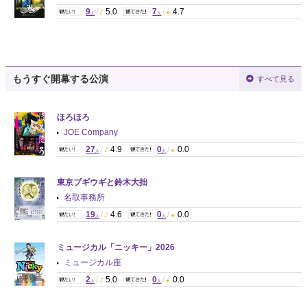
9
/
5.0
7
/
4.7
人
人
もうすぐ開幕する公演
すべて見る
ほろほろ
JOE Company
27
/
4.9
0
/
0.0
人
人
東京ブギウギと鈴木大拙
名取事務所
19
/
4.6
0
/
0.0
人
人
ミュージカル「ニッキー」2026
ミュージカル座
2
/
5.0
0
/
0.0
人
人