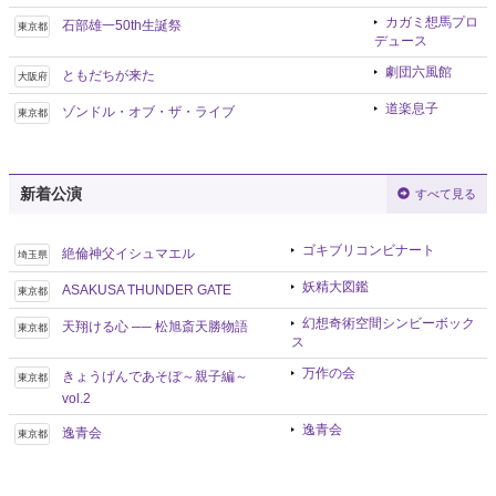
カガミ想馬プロ
石部雄一50th生誕祭
東京都
デュース
劇団六風館
ともだちが来た
大阪府
道楽息子
ゾンドル・オブ・ザ・ライブ
東京都
新着公演
すべて見る
ゴキブリコンビナート
絶倫神父イシュマエル
埼玉県
妖精大図鑑
ASAKUSA THUNDER GATE
東京都
幻想奇術空間シンビーボック
天翔ける心 ── 松旭斎天勝物語
東京都
ス
万作の会
きょうげんであそぼ～親子編～
東京都
vol.2
逸青会
逸青会
東京都