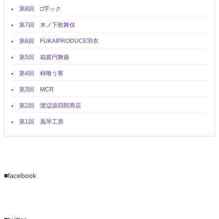
第8回 □字ック
第7回 木ノ下歌舞伎
第6回 FUKAIPRODUCE羽衣
第5回 箱庭円舞曲
第4回 柿喰う客
第3回 MCR
第2回 渡辺源四郎商店
第1回 風琴工房
■facebook