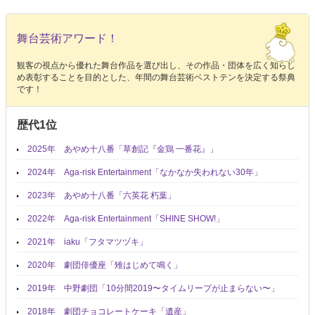
舞台芸術アワード！
観客の視点から優れた舞台作品を選び出し、その作品・団体を広く知らし
め表彰することを目的とした、年間の舞台芸術ベストテンを決定する祭典
です！
歴代1位
2025年 あやめ十八番「草創記『金鶏 一番花』」
2024年 Aga-risk Entertainment「なかなか失われない30年」
2023年 あやめ十八番「六英花 朽葉」
2022年 Aga-risk Entertainment「SHINE SHOW!」
2021年 iaku「フタマツヅキ」
2020年 劇団俳優座「雉はじめて鳴く」
2019年 中野劇団「10分間2019〜タイムリープが止まらない〜」
2018年 劇団チョコレートケーキ「遺産」