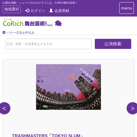
お薦め演劇・ミュージカルのクチコミは、CoRich舞台芸術！
T
menu
T
地域選択
ログイン
会員登録
o
o
g
g
g
g
l
l
バナー広告お申込み
e
e
n
公演検索
n
a
a
v
i
v
g
i
a
g
t
a
i
t
o
n
i
o
n
<
>
TRASHMASTERS「TOKYO SLUM」
世田