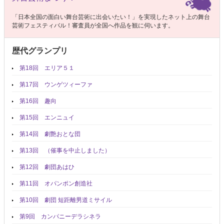
「日本全国の面白い舞台芸術に出会いたい！」を実現したネット上の舞台
芸術フェスティバル！審査員が全国へ作品を観に伺います。
歴代グランプリ
第18回 エリア５１
第17回 ウンゲツィーファ
第16回 趣向
第15回 エンニュイ
第14回 劇艶おとな団
第13回 （催事を中止しました）
第12回 劇団あはひ
第11回 オパンポン創造社
第10回 劇団 短距離男道ミサイル
第9回 カンパニーデラシネラ